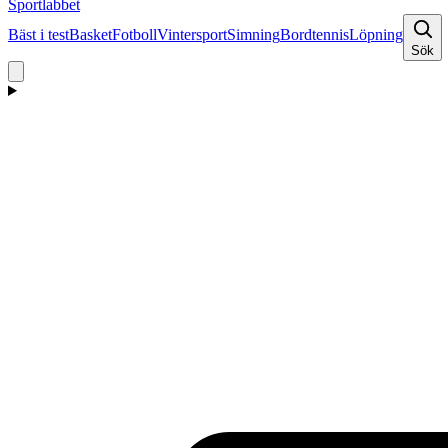
Sport
labbet
Bäst i test
Basket
Fotboll
Vintersport
Simning
Bordtennis
Löpning
Sök