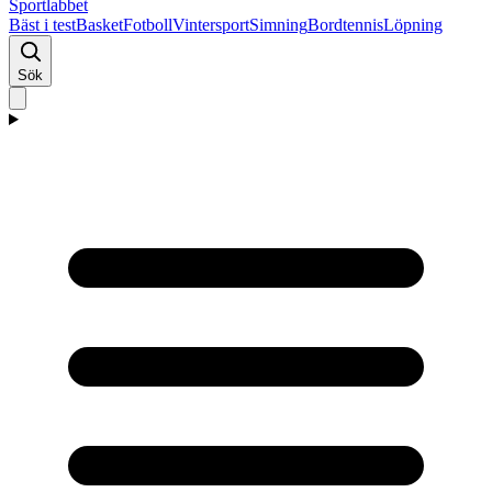
Sport
labbet
Bäst i test
Basket
Fotboll
Vintersport
Simning
Bordtennis
Löpning
Sök