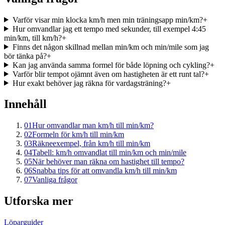
Varför visar min klocka km/h men min träningsapp min/km?
+
Hur omvandlar jag ett tempo med sekunder, till exempel 4:45
min/km, till km/h?
+
Finns det någon skillnad mellan min/km och min/mile som jag
bör tänka på?
+
Kan jag använda samma formel för både löpning och cykling?
+
Varför blir tempot ojämnt även om hastigheten är ett runt tal?
+
Hur exakt behöver jag räkna för vardagsträning?
+
Innehåll
01
Hur omvandlar man km/h till min/km?
02
Formeln för km/h till min/km
03
Räkneexempel, från km/h till min/km
04
Tabell: km/h omvandlat till min/km och min/mile
05
När behöver man räkna om hastighet till tempo?
06
Snabba tips för att omvandla km/h till min/km
07
Vanliga frågor
Utforska mer
Löparguider