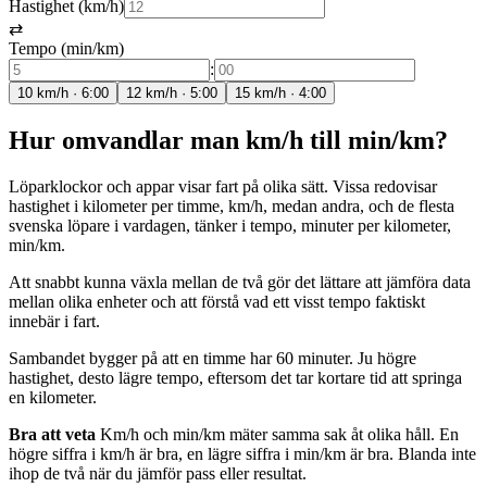
Hastighet (km/h)
⇄
Tempo (min/km)
:
10 km/h · 6:00
12 km/h · 5:00
15 km/h · 4:00
Hur omvandlar man km/h till min/km?
Löparklockor och appar visar fart på olika sätt. Vissa redovisar
hastighet i kilometer per timme, km/h, medan andra, och de flesta
svenska löpare i vardagen, tänker i tempo, minuter per kilometer,
min/km.
Att snabbt kunna växla mellan de två gör det lättare att jämföra data
mellan olika enheter och att förstå vad ett visst tempo faktiskt
innebär i fart.
Sambandet bygger på att en timme har 60 minuter. Ju högre
hastighet, desto lägre tempo, eftersom det tar kortare tid att springa
en kilometer.
Bra att veta
Km/h och min/km mäter samma sak åt olika håll. En
högre siffra i km/h är bra, en lägre siffra i min/km är bra. Blanda inte
ihop de två när du jämför pass eller resultat.