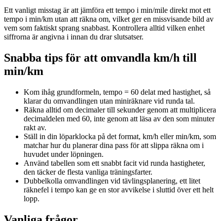
Ett vanligt misstag är att jämföra ett tempo i min/mile direkt mot ett
tempo i min/km utan att räkna om, vilket ger en missvisande bild av
vem som faktiskt sprang snabbast. Kontrollera alltid vilken enhet
siffrorna är angivna i innan du drar slutsatser.
Snabba tips för att omvandla km/h till
min/km
Kom ihåg grundformeln, tempo = 60 delat med hastighet, så
klarar du omvandlingen utan miniräknare vid runda tal.
Räkna alltid om decimaler till sekunder genom att multiplicera
decimaldelen med 60, inte genom att läsa av den som minuter
rakt av.
Ställ in din löparklocka på det format, km/h eller min/km, som
matchar hur du planerar dina pass för att slippa räkna om i
huvudet under löpningen.
Använd tabellen som ett snabbt facit vid runda hastigheter,
den täcker de flesta vanliga träningsfarter.
Dubbelkolla omvandlingen vid tävlingsplanering, ett litet
räknefel i tempo kan ge en stor avvikelse i sluttid över ett helt
lopp.
Vanliga frågor