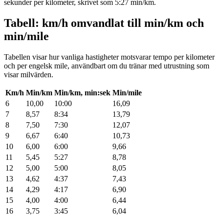
sekunder per kilometer, skrivet som 5:27 min/km.
Tabell: km/h omvandlat till min/km och
min/mile
Tabellen visar hur vanliga hastigheter motsvarar tempo per kilometer
och per engelsk mile, användbart om du tränar med utrustning som
visar milvärden.
Km/h
Min/km
Min/km, min:sek
Min/mile
6
10,00
10:00
16,09
7
8,57
8:34
13,79
8
7,50
7:30
12,07
9
6,67
6:40
10,73
10
6,00
6:00
9,66
11
5,45
5:27
8,78
12
5,00
5:00
8,05
13
4,62
4:37
7,43
14
4,29
4:17
6,90
15
4,00
4:00
6,44
16
3,75
3:45
6,04