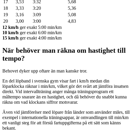
17
3,53
3:32
5,68
18
3,33
3:20
5,36
19
3,16
3:09
5,08
20
3,00
3:00
4,83
12 km/h
ger exakt 5:00 min/km
10 km/h
ger exakt 6:00 min/km
15 km/h
ger exakt 4:00 min/km
När behöver man räkna om hastighet till
tempo?
Behovet dyker upp oftare än man kanske tror.
En del löpband i svenska gym visar fart i km/h medan din
löparklocka räknar i min/km, vilket gör det svårt att jämföra insatsen
direkt. Vid intervallträning anger många träningsprogram ett
måltempo snarare än en hastighet, och då behöver du snabbt kunna
räkna om vad klockans siffror motsvarar.
Även vid jämförelser med löpare från länder som använder miles, till
exempel i internationella träningsappar, är omvandlingen till min/km
ett vanligt steg för att förstå fartuppgifterna på ett sätt som känns
bekant.